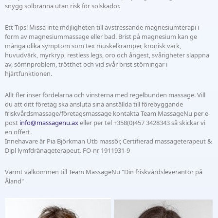
snygg solbränna utan risk för solskador.
Ett Tips! Missa inte möjligheten till avstressande magnesiumterapi i
form av magnesiummassage eller bad. Brist på magnesium kan ge
många olika symptom som tex muskelkramper, kronisk värk,
huvudvärk, myrkryp, restless legs, oro och ångest, svårigheter slappna
av, sömnproblem, trötthet och vid svår brist störningar i
hjärtfunktionen.
Allt fler inser fördelarna och vinsterna med regelbunden massage. Vill
du att ditt företag ska ansluta sina anställda till förebyggande
friskvårdsmassage/företagsmassage kontakta Team MassageNu per e-
post
info@massagenu.ax
eller per tel +358(0)457 3428343 så skickar vi
en offert.
Innehavare är Pia Björkman Utb massör, Certifierad massageterapeut &
Dipl lymfdränageterapeut. FO-nr 1911931-9
Varmt välkommen till Team MassageNu "Din friskvårdsleverantör på
Åland"