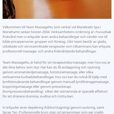
Välkommen till Team MassageNu som verkat vid Mariebads Spa i
Mariehamn sedan hösten 2004. Verksamhetens inriktning är i huvudsak
friskvård men vi erbjuder även andra behandlingar och vänder oss till
både privatpersoner, grupper och företag. Vårt team består av glada,
utbildade och serviceinriktade terapeuter som tillsammans kan erbjuda
professionell
massage- och andra friskvårdande behandlingar.
Team MassageNu är känd för sin terapeutiska massage, men h
os oss
är
det dina behov som styr. Här kan du få
avslappning och njutning
genom aromatiskoljemassage, hotstonemassage, eller olika
verksamma kurbadsbehandlingar.
Hos oss kan du också få hjälp med
lymfstimulerande behandlingar genom manuell
lymfdränagemassage,
koppningsmassage
eller genom pressoterapi
(kompressionsbehandling) vilket det sistnämnda är speciellt effektivt
för att dränera stumma, svullna och trötta ben.
Vi erbjuder även dep
ilering (hårborttagning) genom sockring, samt
Spray Tan, Professionella brun utan sol sprayningar som ger snabb